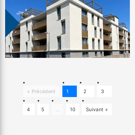
« Précédent
1
2
3
4
5
…
10
Suivant »