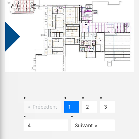
« Précédent
1
2
3
4
Suivant »